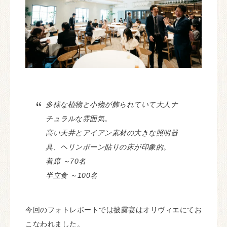
多様な植物と小物が飾られていて大人ナ
チュラルな雰囲気。
高い天井とアイアン素材の大きな照明器
具、ヘリンボーン貼りの床が印象的。
着席 ～70名
半立食 ～100名
今回のフォトレポートでは披露宴はオリヴィエにてお
こなわれました。