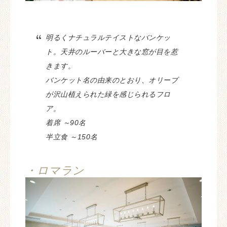
明るくナチュラルテイストなバンケッ
ト。天井のルーバーと大きな窓が目を惹
きます。
バンケット名の由来のとおり、オリーブ
が沢山植えられた緑を感じられるフロ
ア。
着席 ～90名
半立食 ～150名
・ロマラン