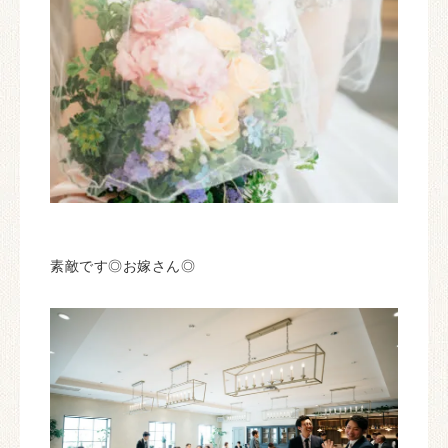
素敵です◎お嫁さん◎